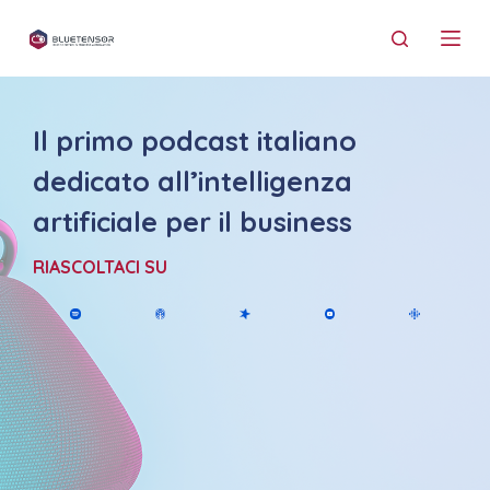
S
a
l
t
Il primo podcast italiano
a
a
dedicato all’intelligenza
l
artificiale per il business
c
o
RIASCOLTACI SU
n
t
e
n
u
t
o