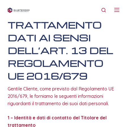
S
INFORMATIVA
a
l
TRATTAMENTO
t
DATI AI SENSI
a
a
DELL’ART. 13 DEL
l
c
REGOLAMENTO
o
UE 2016/679
n
t
e
Gentile Cliente, come previsto dal Regolamento UE
n
2016/679, le forniamo le seguenti informazioni
u
riguardanti il trattamento dei suoi dati personali.
t
o
1 – Identità e dati di contatto del Titolare del
trattamento