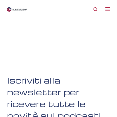
S
a
l
t
a
a
l
c
o
n
t
Iscriviti alla
e
n
newsletter per
u
ricevere tutte le
t
o
novità sul podcast!