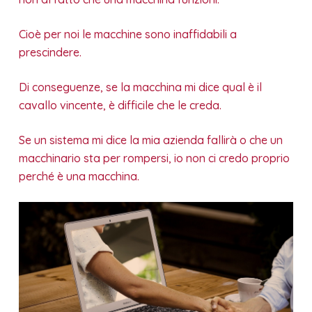
Cioè per noi le macchine sono inaffidabili a
prescindere.
Di conseguenze, se la macchina mi dice qual è il
cavallo vincente, è difficile che le creda.
Se un sistema mi dice la mia azienda fallirà o che un
macchinario sta per rompersi, io non ci credo proprio
perché è una macchina.