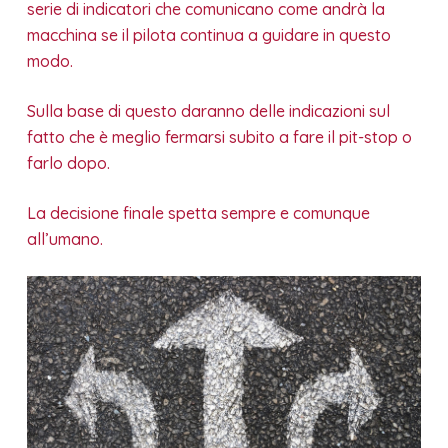
serie di indicatori che comunicano come andrà la
macchina se il pilota continua a guidare in questo
modo.
Sulla base di questo daranno delle indicazioni sul
fatto che è meglio fermarsi subito a fare il pit-stop o
farlo dopo.
La decisione finale spetta sempre e comunque
all’umano.