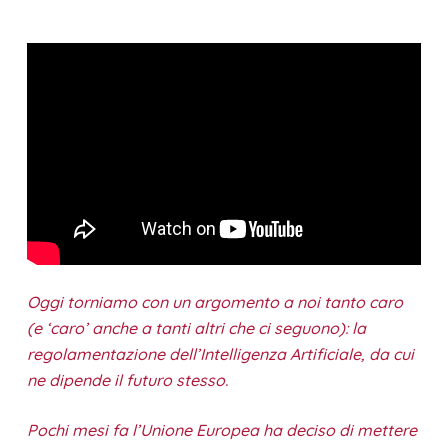
Oggi torniamo con un argomento a noi tanto caro
(e ‘caro’ anche a tanti altri che ci seguono): la
regolamentazione dell’Intelligenza Artificiale, da cui
ne dipende il futuro stesso.
Pochi mesi fa l’Unione Europea ha deciso di mettere