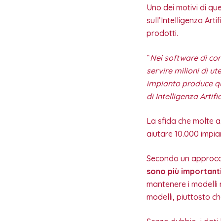
Uno dei motivi di que
sull’Intelligenza Arti
prodotti.
“
Nei software di con
servire milioni di ut
impianto produce qu
di Intelligenza Artif
La sfida che molte 
aiutare 10.000 impian
Secondo un approcc
sono più importanti
mantenere i modelli r
modelli, piuttosto c