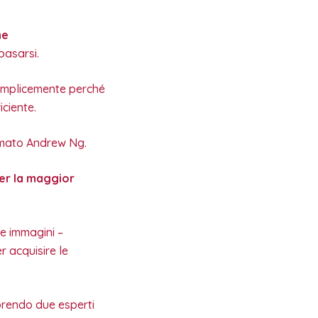
ne
basarsi.
 semplicemente perché
iciente.
rmato Andrew Ng.
per la maggior
le immagini –
r acquisire le
 prendo due esperti