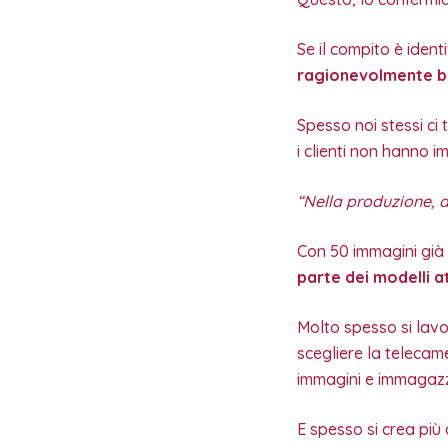
Se il compito è ident
ragionevolmente bu
Spesso noi stessi ci 
i clienti non hanno i
“Nella produzione, a
Con 50 immagini già
parte dei modelli at
Molto spesso si lavor
scegliere la telecame
immagini e immagazz
E spesso si crea più 