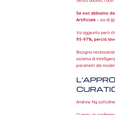
Senza dubbio, i dati
Se non abbiamo dati
Artificiale
– sia di
An
Va aggiunto però ch
95-97%, perciò lavo
Bisogna necessariam
sistema di Intelligen
parametri dei modell
L’APPRO
CURATI
Andrew Ng sottoline
Questo, lo confermia