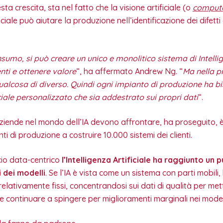
sta crescita, sta nel fatto che la visione artificiale (o
compute
ficiale può aiutare la produzione nell’identificazione dei difetti 
sumo, si può creare un unico e monolitico sistema di Intellig
enti e ottenere valore
“, ha affermato Andrew Ng. “
Ma nella p
alcosa di diverso. Quindi ogni impianto di produzione ha b
iciale personalizzato che sia addestrato sui propri dati
“.
aziende nel mondo dell’IA devono affrontare, ha proseguito, 
ti di produzione a costruire 10.000 sistemi dei clienti.
io data-centrico
l’Intelligenza Artificiale ha raggiunto un pu
 dei modelli
. Se l’IA è vista come un sistema con parti mobili
elativamente fissi, concentrandosi sui dati di qualità per met
he continuare a spingere per miglioramenti marginali nei modell