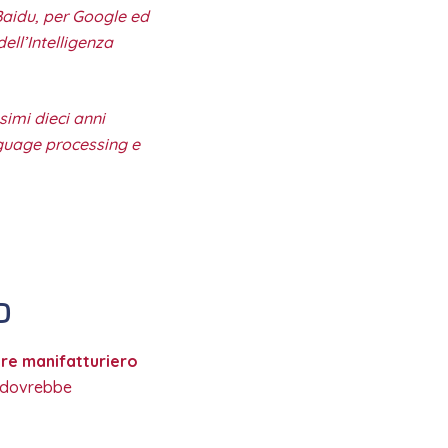
Baidu, per Google ed
ell’Intelligenza
simi dieci anni
anguage processing e
O
ore manifatturiero
i dovrebbe