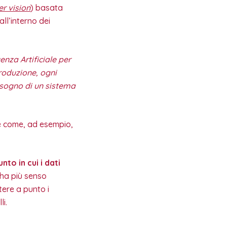
r vision
) basata
all’interno dei
enza Artificiale per
roduzione, ogni
isogno di un sistema
è come, ad esempio,
nto in cui i dati
, ha più senso
tere a punto i
i.