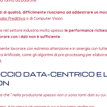
 la fanno da padrone.
 di qualità, difficilmente riusciamo ad addestrare un mode
alisi Predittiva
o di Computer Vision.
e nel settore industria molto spesso
le performance richies
rare con i dati non è sufficiente
.
ente lavorare con estrema attenzione e in sinergia con tutte
za Artificiale, come gli algoritmi di pre-processing per elabora
i.
CCIO DATA-CENTRICO E 
ON
a che “
nella produzione spesso non ci sono tanti dati su cui
mo, è la stessa situazione in cui ci troviamo anche noi.