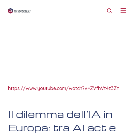
S
a
l
t
a
a
l
c
o
n
t
https://www.youtube.com/watch?v=ZVfhVt4z3ZY
e
n
u
Il dilemma dell’IA in
t
o
Europa: tra AI act e